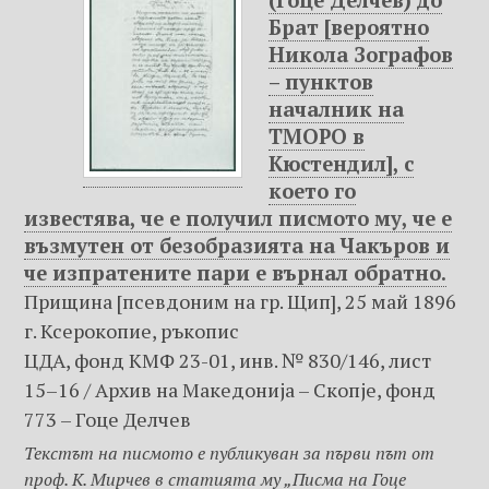
(Гоце Делчев) до
Брат [вероятно
Никола Зографов
– пунктов
началник на
ТМОРО в
Кюстендил], с
което го
известява, че е получил писмото му, че е
възмутен от безобразията на Чакъров и
че изпратените пари е върнал обратно.
Прищина [псевдоним на гр. Щип], 25 май 1896
г. Ксерокопие, ръкопис
ЦДА, фонд КМФ 23-01, инв. № 830/146, лист
15–16 / Архив на Македониjа – Скопje, фонд
773 – Гоце Делчев
Текстът на писмото е публикуван за първи път от
проф. К. Мирчев в статията му „Писма на Гоце