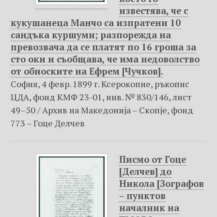
известява, че с
кукушанеца Манчо са изпратени 10
сандъка куршуми; разпорежда на
превозвача да се платят по 16 гроша за
сто оки и съобщава, че има недоволство
от обноските на Ефрем [Чучков].
София, 4 февр. 1899 г. Ксерокопие, ръкопис
ЦДА, фонд КМФ 23-01, инв. № 830/146, лист
49–50 / Архив на Македониjа – Скопje, фонд
773 – Гоце Делчев
Писмо от Гоце
[Делчев] до
Никола [Зографов
– пунктов
началник на