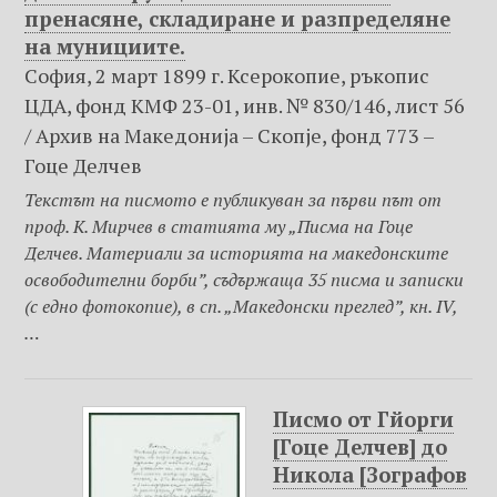
пренасяне, складиране и разпределяне
на мунициите.
София, 2 март 1899 г. Ксерокопие, ръкопис
ЦДА, фонд КМФ 23-01, инв. № 830/146, лист 56
/ Архив на Македониjа – Скопje, фонд 773 –
Гоце Делчев
Текстът на писмото е публикуван за първи път от
проф. К. Мирчев в статията му „Писма на Гоце
Делчев. Материали за историята на македонските
освободителни борби”, съдържаща 35 писма и записки
(с едно фотокопие), в сп. „Македонски преглед”, кн. IV,
…
Писмо от Гйорги
[Гоце Делчев] до
Никола [Зографов