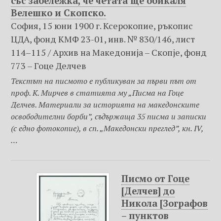
със забележка, че четата ще обикаля
Велешко и Скопско.
София, 15 юни 1900 г. Ксерокопие, ръкопис
ЦДА, фонд КМФ 23-01, инв. № 830/146, лист
114–115 / Архив на Македониjа – Скопje, фонд
773 – Гоце Делчев
Текстът на писмото е публикуван за първи път от
проф. К. Мирчев в статията му „Писма на Гоце
Делчев. Материали за историята на македонските
освободителни борби”, съдържаща 35 писма и записки
(с едно фотокопие), в сп. „Македонски преглед”, кн. IV,
…
Писмо от Гоце
[Делчев] до
Никола [Зографов
– пунктов