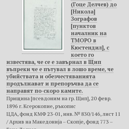
(Гоце Делчев) до
[Никола]
Зографов
[пунктов
началник на
ТМОРО в
Кюстендил], с
което го
известява, че се е завърнал в Щип
въпреки че е пътувал в лошо време, че
убийствата и обезчестяванията
продължават и препоръчва да се
направят по-скоро камите.
Прищина [псевдоним на гр. Щип], 20 февр.
1896 г. Ксерокопие, ръкопис
ЦДА, фонд КМФ 23-01, инв. № 830/146, лист 11
/ Архив на Македониjа – Скопje, фонд 773 –