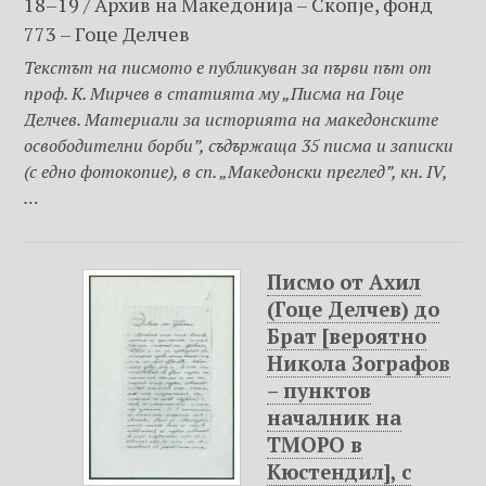
18–19 / Архив на Македониjа – Скопje, фонд
773 – Гоце Делчев
Текстът на писмото е публикуван за първи път от
проф. К. Мирчев в статията му „Писма на Гоце
Делчев. Материали за историята на македонските
освободителни борби”, съдържаща 35 писма и записки
(с едно фотокопие), в сп. „Македонски преглед”, кн. IV,
…
Писмо от Ахил
(Гоце Делчев) до
Брат [вероятно
Никола Зографов
– пунктов
началник на
ТМОРО в
Кюстендил], с