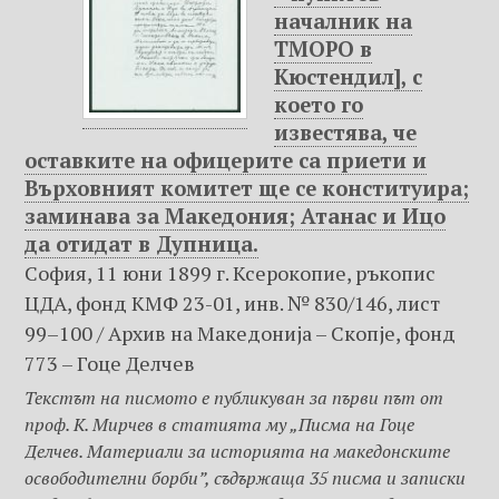
началник на
ТМОРО в
Кюстендил], с
което го
известява, че
оставките на офицерите са приети и
Върховният комитет ще се конституира;
заминава за Македония; Атанас и Ицо
да отидат в Дупница.
София, 11 юни 1899 г. Ксерокопие, ръкопис
ЦДА, фонд КМФ 23-01, инв. № 830/146, лист
99–100 / Архив на Македониjа – Скопje, фонд
773 – Гоце Делчев
Текстът на писмото е публикуван за първи път от
проф. К. Мирчев в статията му „Писма на Гоце
Делчев. Материали за историята на македонските
освободителни борби”, съдържаща 35 писма и записки