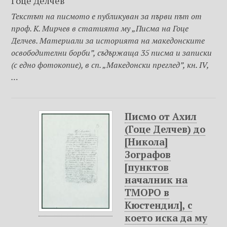
Гоце Делчев
Текстът на писмото е публикуван за първи път от
проф. К. Мирчев в статията му „Писма на Гоце
Делчев. Материали за историята на македонските
освободителни борби”, съдържаща 35 писма и записки
(с едно фотокопие), в сп. „Македонски преглед”, кн. IV,
…
Писмо от Ахил
(Гоце Делчев) до
[Никола]
Зографов
[пунктов
началник на
ТМОРО в
Кюстендил], с
което иска да му