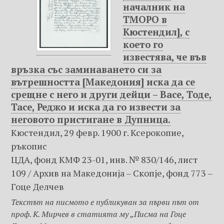
началник на
ТМОРО в
Кюстендил], с
което го
известява, че във
връзка със заминаването си за
вътрешността [Македония] иска да се
срещне с него и други дейци – Васе, Тоде,
Тасе, Реджо и иска да го извести за
неговото пристигане в Дупница.
Кюстендил, 29 февр. 1900 г. Ксерокопие,
ръкопис
ЦДА, фонд КМФ 23-01, инв. № 830/146, лист
109 / Архив на Македониjа – Скопje, фонд 773 –
Гоце Делчев
Текстът на писмото е публикуван за първи път от
проф. К. Мирчев в статията му „Писма на Гоце