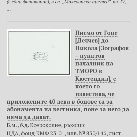
(с едно фотокопие), в сп. „Македонски преглед”, кн. IV,
…
Писмо от Гоце
[Делчев] до
Никола [Зографов
– пунктов
началник на
ТМОРО в
Кюстендил], с
което го
известява, че
приложените 40 лева в бонове са за
абонамента на вестника, поне за него да
няма да дават.
Б.м. , б.д. Ксерокопие, ръкопис
ЦДА, фонд КМФ 23-01, инв. № 830/146, лист