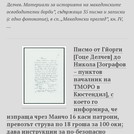
Делчев. Материали за историята на македонските
освободителни борби”, съдържаща 35 писма и записки
(с едно фотокопие), в сп. „Македонски преглед”, кн. IV,
…
Писмо от Гйорги
[Гоце Делчев] до
Никола [Зографов
– пунктов
началник на
ТМОРО в
Кюстендил], с
което го
информира, че
изпраща чрез Манчо 16 каси патрони,
превозът струва по 18 гроша за 100 оки;
дава инструкции за по-безопасно