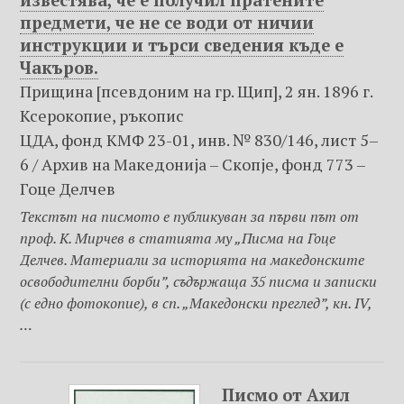
известява, че е получил пратените
предмети, че не се води от ничии
инструкции и търси сведения къде е
Чакъров.
Прищина [псевдоним на гр. Щип], 2 ян. 1896 г.
Ксерокопие, ръкопис
ЦДА, фонд КМФ 23-01, инв. № 830/146, лист 5–
6 / Архив на Македониjа – Скопje, фонд 773 –
Гоце Делчев
Текстът на писмото е публикуван за първи път от
проф. К. Мирчев в статията му „Писма на Гоце
Делчев. Материали за историята на македонските
освободителни борби”, съдържаща 35 писма и записки
(с едно фотокопие), в сп. „Македонски преглед”, кн. IV,
…
Писмо от Ахил