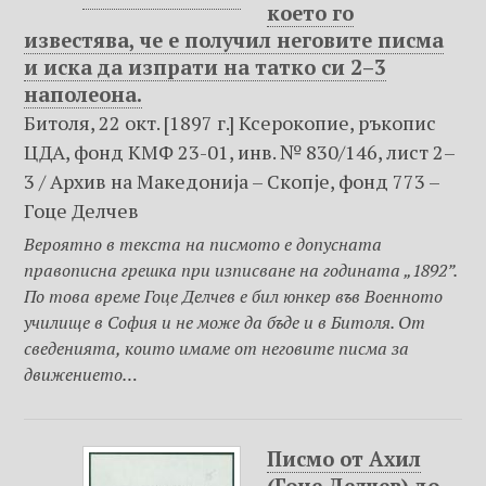
което го
известява, че е получил неговите писма
и иска да изпрати на татко си 2–3
наполеона.
Битоля, 22 окт. [1897 г.] Ксерокопие, ръкопис
ЦДА, фонд КМФ 23-01, инв. № 830/146, лист 2–
3 / Архив на Македониjа – Скопje, фонд 773 –
Гоце Делчев
Вероятно в текста на писмото е допусната
правописна грешка при изписване на годината „1892”.
По това време Гоце Делчев е бил юнкер във Военното
училище в София и не може да бъде и в Битоля. От
сведенията, които имаме от неговите писма за
движението…
Писмо от Ахил