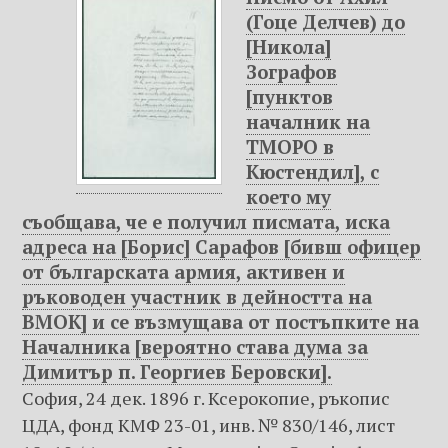
(Гоце Делчев) до
[Никола]
Зографов
[пунктов
началник на
ТМОРО в
Кюстендил], с
което му
съобщава, че е получил писмата, иска
адреса на [Борис] Сарафов [бивш офицер
от българската армия, активeн и
ръководeн участник в дейността на
ВМОК] и се възмущава от постъпките на
Началника [вероятно става дума за
Димитър п. Георгиев Беровски].
София, 24 дек. 1896 г. Ксерокопие, ръкопис
ЦДА, фонд КМФ 23-01, инв. № 830/146, лист