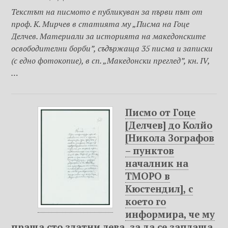
Текстът на писмото е публикуван за първи път от
проф. К. Мирчев в статията му „Писма на Гоце
Делчев. Материали за историята на македонските
освободителни борби”, съдържаща 35 писма и записки
(с едно фотокопие), в сп. „Македонски преглед”, кн. IV,
…
Писмо от Гоце
[Делчев] до Колйо
[Никола Зографов
– пунктов
началник на
ТМОРО в
Кюстендил], с
което го
информира, че му
праща сто златни лева, за да се заплаща