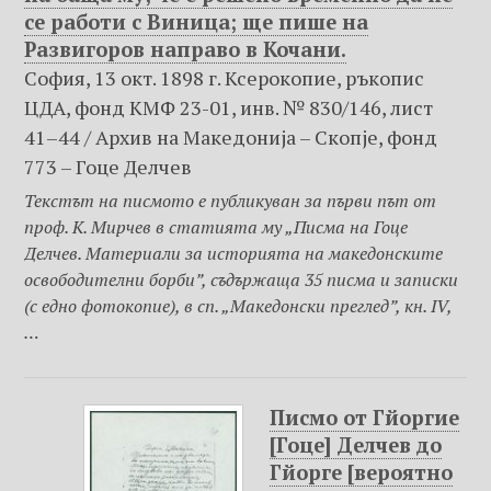
се работи с Виница; ще пише на
Развигоров направо в Кочани.
София, 13 окт. 1898 г. Ксерокопие, ръкопис
ЦДА, фонд КМФ 23-01, инв. № 830/146, лист
41–44 / Архив на Македониjа – Скопje, фонд
773 – Гоце Делчев
Текстът на писмото е публикуван за първи път от
проф. К. Мирчев в статията му „Писма на Гоце
Делчев. Материали за историята на македонските
освободителни борби”, съдържаща 35 писма и записки
(с едно фотокопие), в сп. „Македонски преглед”, кн. IV,
…
Писмо от Гйоргие
[Гоце] Делчев до
Гйорге [вероятно