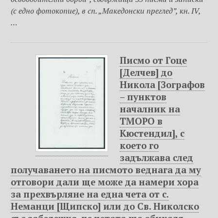
(с едно фотокопие), в сп. „Македонски преглед”, кн. IV,
…
Писмо от Гоце
[Делчев] до
Никола [Зографов
– пунктов
началник на
ТМОРО в
Кюстендил], с
което го
задължава след
получаването на писмото веднага да му
отговори дали ще може да намери хора
за прехвърляне на една чета от с.
Неманци [Щипско] или до Св. Николско