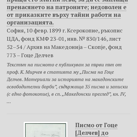
пренасянето на патроните; недоволен е
от приказките върху тайни работи на
организацията.
София, 10 февр. 1899 г. Ксерокопие, ръкопис
ЦДА, фонд КМФ 23-01, инв. № 830/146, лист
52–54 / Архив на Македониjа – Скопje, фонд
773 – Гоце Делчев
Текстът на писмото е публикуван за първи път от
проф. К. Мирчев в статията му „Писма на Гоце
Делчев. Материали за историята на македонските
освободителни борби”, съдържаща 35 писма и записки
(с едно фотокопие), в сп. „Македонски преглед”, кн. IV,
…
Писмо от Гоце
[Делчев] до