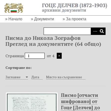
П
р
е
Начало
Документи
За проекта
м
и
н
Писма до Никола Зографов
а
Преглед на документите (64 общо)
в
а
Страница
от 4
н
е
Сортиране по:
к
ъ
Заглавие
Дата
Място на съхранение
м
о
с
Писмо [отчасти
н
шифровано] от
о
Гоце [Делчев] до
в