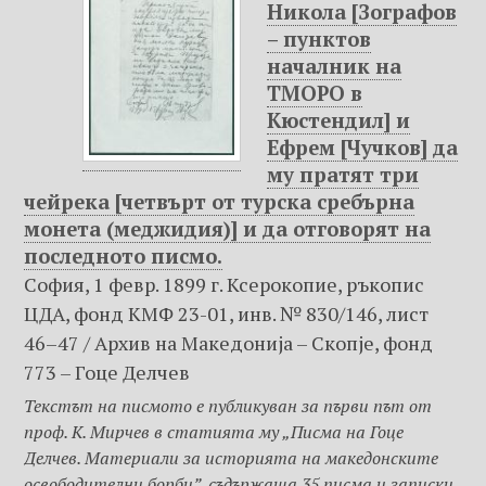
Никола [Зографов
– пунктов
началник на
ТМОРО в
Кюстендил] и
Ефрем [Чучков] да
му пратят три
чейрека [четвърт от турска сребърна
монета (меджидия)] и да отговорят на
последното писмо.
София, 1 февр. 1899 г. Ксерокопие, ръкопис
ЦДА, фонд КМФ 23-01, инв. № 830/146, лист
46–47 / Архив на Македониjа – Скопje, фонд
773 – Гоце Делчев
Текстът на писмото е публикуван за първи път от
проф. К. Мирчев в статията му „Писма на Гоце
Делчев. Материали за историята на македонските
освободителни борби”, съдържаща 35 писма и записки