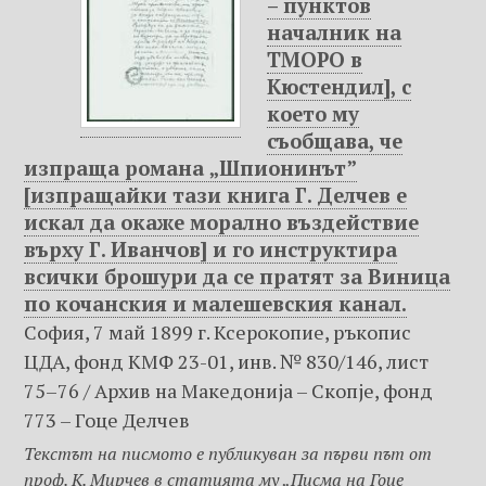
– пунктов
началник на
ТМОРО в
Кюстендил], с
което му
съобщава, че
изпраща романа „Шпионинът”
[изпращайки тази книга Г. Делчев е
искал да окаже морално въздействие
върху Г. Иванчов] и го инструктира
всички брошури да се пратят за Виница
по кочанския и малешевския канал.
София, 7 май 1899 г. Ксерокопие, ръкопис
ЦДА, фонд КМФ 23-01, инв. № 830/146, лист
75–76 / Архив на Македониjа – Скопje, фонд
773 – Гоце Делчев
Текстът на писмото е публикуван за първи път от
проф. К. Мирчев в статията му „Писма на Гоце