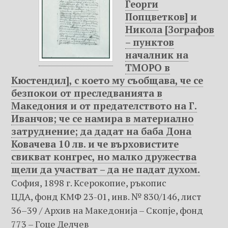
Георги
Попцветков] и
Никола [Зографов
– пунктов
началник на
ТМОРО в
Кюстендил], с което му съобщава, че се
безпокои от преследванията в
Македония и от предателството на Г.
Иванчов; че се намира в материално
затруднение; да дадат на баба Дона
Ковачева 10 лв. и че върховистите
свикват конгрес, но малко дружества
щели да участват – да не падат духом.
София, 1898 г. Ксерокопие, ръкопис
ЦДА, фонд КМФ 23-01, инв. № 830/146, лист
36–39 / Архив на Македониjа – Скопje, фонд
773 – Гоце Делчев