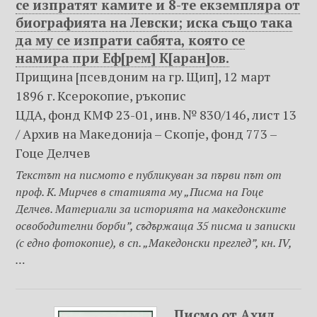
се изпратят камите и 8-те екземпляра от
биографията на Левски; иска също така
да му се изпрати сабята, която се
намира при Еф[рем] К[аран]ов.
Прищина [псевдоним на гр. Щип], 12 март
1896 г. Ксерокопие, ръкопис
ЦДА, фонд КМФ 23-01, инв. № 830/146, лист 13
/ Архив на Македониjа – Скопje, фонд 773 –
Гоце Делчев
Текстът на писмото е публикуван за първи път от
проф. К. Мирчев в статията му „Писма на Гоце
Делчев. Материали за историята на македонските
освободителни борби”, съдържаща 35 писма и записки
(с едно фотокопие), в сп. „Македонски преглед”, кн. IV,
…
Писмо от Ахил