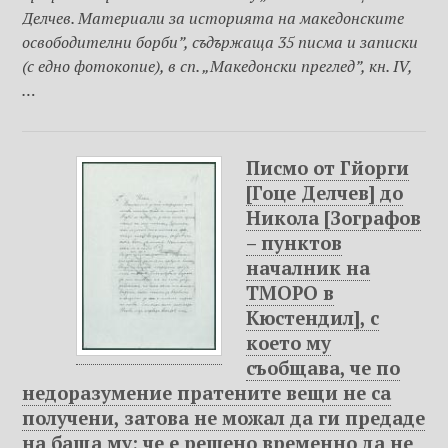
Делчев. Материали за историята на македонските
освободителни борби”, съдържаща 35 писма и записки
(с едно фотокопие), в сп. „Македонски преглед”, кн. IV,
…
Писмо от Гйорги
[Гоце Делчев] до
Никола [Зографов
– пунктов
началник на
ТМОРО в
Кюстендил], с
което му
съобщава, че по
недоразумение пратените вещи не са
получени, затова не можал да ги предаде
на баща му; че е решено временно да не