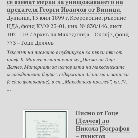
се вземат мерки за унищожаването на
предателя Георги Иванчов от Виница.
Дупница, 15 юни 1899 г. Ксерокопие, ръкопис
ЦДА, фонд КМФ 23-01, инв. № 830/146, лист
102–103 / Архив на Македониjа – Скопje, фонд
773 – Гоце Делчев
Текстът на писмото е публикуван за първи път от
проф. К. Мирчев в статията му „Писма на Гоце
Делчев. Материали за историята на македонските
освободителни борби”, съдържаща 35 писма и записки
(с едно фотокопие), в сп. „Македонски преглед”, кн. IV,
…
Писмо от Гоце
[Делчев] до
Никола [Зографов
– пунктов