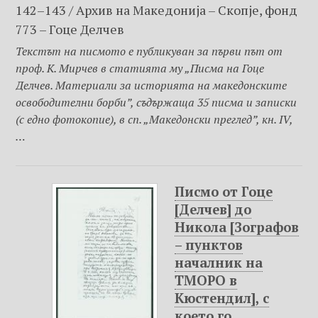
142–143 / Архив на Македониjа – Скопje, фонд
773 – Гоце Делчев
Текстът на писмото е публикуван за първи път от
проф. К. Мирчев в статията му „Писма на Гоце
Делчев. Материали за историята на македонските
освободителни борби”, съдържаща 35 писма и записки
(с едно фотокопие), в сп. „Македонски преглед”, кн. IV,
…
Писмо от Гоце
[Делчев] до
Никола [Зографов
– пунктов
началник на
ТМОРО в
Кюстендил], с
което го