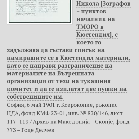
Никола [Зографов
н
– пунктов
о
началник на
т
ТМОРО в
о
Кюстендил], с
с
което го
ъ
задължава да състави списък на
д
намиращите се в Кюстендил материали,
ъ
като се направи разграничение на
р
ж
материалите на Вътрешната
а
организация от тези на тукашния
н
комитет и да се изплатят две пушки на
и
собствениците им.
е
София, 6 май 1901 г. Ксерокопие, ръкопис
ЦДА, фонд КМФ 23-01, инв. № 830/146, лист
117–119 / Архив на Македониjа – Скопje, фонд
773 – Гоце Делчев