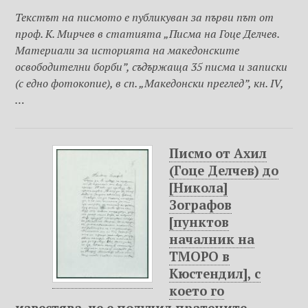
Текстът на писмото е публикуван за първи път от
проф. К. Мирчев в статията „Писма на Гоце Делчев.
Материали за историята на македонските
освободителни борби”, съдържаща 35 писма и записки
(с едно фотокопие), в сп. „Македонски преглед”, кн. IV,
…
Писмо от Ахил
(Гоце Делчев) до
[Никола]
Зографов
[пунктов
началник на
ТМОРО в
Кюстендил], с
което го