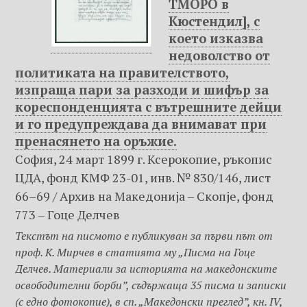
ТМОРО в
Кюстендил], с
което изказва
недоволство от
политиката на правителството,
изпраща пари за разходи и шифър за
кореспонденцията с вътрешните дейци
и го предупреждава да внимават при
пренасянето на оръжие.
София, 24 март 1899 г. Ксерокопие, ръкопис
ЦДА, фонд КМФ 23-01, инв. № 830/146, лист
66–69 / Архив на Македониjа – Скопje, фонд
773 – Гоце Делчев
Текстът на писмото е публикуван за първи път от
проф. К. Мирчев в статията му „Писма на Гоце
Делчев. Материали за историята на македонските
освободителни борби”, съдържаща 35 писма и записки
(с едно фотокопие), в сп. „Македонски преглед”, кн. IV,