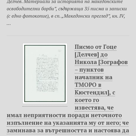
Делчев. Материали за историята на македонските
освободителни борби”, съдържаща 35 писма и записки
(с едно фотокопие), в сп. „Македонски преглед”, кн. IV,
…
Писмо от Гоце
[Делчев] до
Никола [Зографов
– пунктов
началник на
ТМОРО в
Кюстендил], с
което го
известява, че
имал неприятности поради неточното
изпълнение на указанията му от него; че
заминава за вътрешността и настоява да