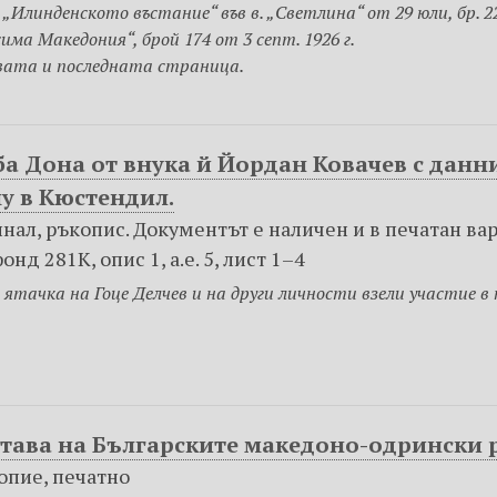
Илинденското въстание“ във в. „Светлина“ от 29 юли, бр. 22,
има Македония“, брой 174 от 3 септ. 1926 г.
вата и последната страница.
а Дона от внука й Йордан Ковачев с данни
му в Кюстендил.
игинал, ръкопис. Документът е наличен и в печатан ва
нд 281К, опис 1, а.е. 5, лист 1–4
 ятачка на Гоце Делчев и на други личности взели участие 
става на Българските македоно-одрински
 Копие, печатно