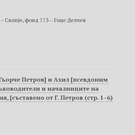
 – Скопje, фонд 773 – Гоце Делчев
ьорче Петров] и Ахил [псевдоним
ръководители и началниците на
[съставено от Г. Петров (стр. 1–6)