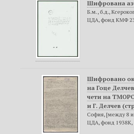
Шифрована азбу
Б.м. , б.д., Ксерок
ЦДА, фонд КМФ 23-
Шифровано окр
на Гоце Делче
чети на ТМОРО 
и Г. Делчев (стр
София, [между 8 и 
ЦДА, фонд 1938К, оп