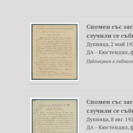
н
о
т
Спомен със заг
о
с
случили се съб
ъ
Дупница, 2 май 19
д
ДА – Кюстендил, фо
ъ
Публикуван в подлист
р
ж
а
н
и
е
Спомен със заг
случили се съб
Дупница, 8 авг. 19
ДА – Кюстендил, фо