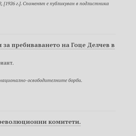
 [1926 г.]. Споменът е публикуван в подлистника
 за пребиваването на Гоце Делчев в
риант.
в национално-освободителните борби.
 революционни комитети.