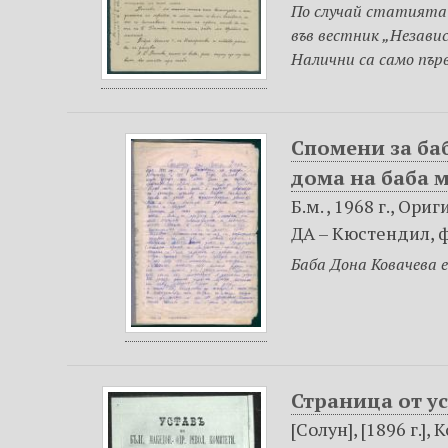
По случай статията „
във вестник „Независ
Налични са само пър
Спомени за баб
дома на баба 
Б.м. , 1968 г., Ор
ДА – Кюстендил, фо
Баба Дона Ковачева е
Страница от у
[Солун], [1896 г.],