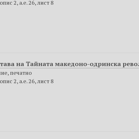
ис 2, а.е. 26, лист 8
става на Тайната македоно-одринска рев
пие, печатно
ис 2, а.е. 26, лист 8