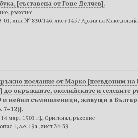
ка, [съставена от Гоце Делчев].
опие, ръкопис
01, инв. № 830/146, лист 145 / Архив на Македониjа
ъжно послание от Марко [псевдоним на Г
в] до окръжните, околийските и селските 
и нейни съмишленици, живущи в България, 
. 7–12)].
14 март 1901 г.]., Оригинал, ръкопис
ис 1, а.е. 19а , лист 34-39