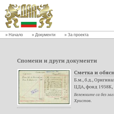
П
р
е
м
и
н
Начало
Документи
За проекта
а
в
а
н
Спомени и други документи
е
к
Сметка и обясн
ъ
Б.м., б.д., Оригин
м
ЦДА, фонд 1938К, оп
о
с
Бележките са без заг
н
Христов.
о
в