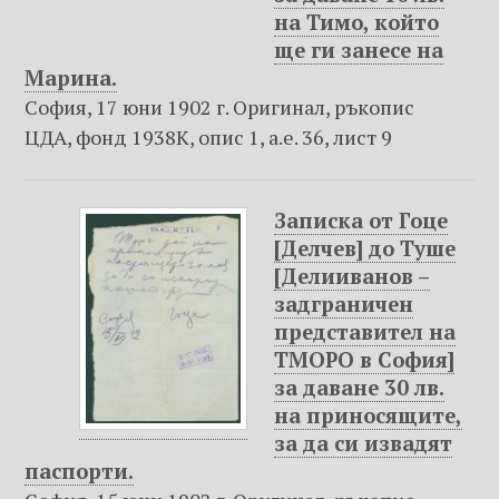
на Тимо, който
ще ги занесе на
Марина.
София, 17 юни 1902 г. Оригинал, ръкопис
ЦДА, фонд 1938К, опис 1, а.е. 36, лист 9
Записка от Гоце
[Делчев] до Туше
[Делииванов –
задграничен
представител на
ТМОРО в София]
за даване 30 лв.
на приносящите,
за да си извадят
паспорти.