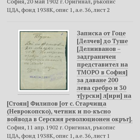
София, 20 май 1902 г. Оригинал, ръкопис
ЦДА, фонд 1938К, опис 1, а.е. 36, лист 2
Записка от Гоце
[Делчев] до Туше
[Делииванов –
задграничен
представител на
ТМОРО в София]
за даване 200
лева сребро и 30
т[урски] л[ири] на
[Стоян] Филипов [от с. Старчища
(Неврокопско), четник и по-късно
войвода в Серския революционен окръг].
София, 11 апр. 1902 г. Оригинал, ръкопис
ЦДА, фонд 1938К, опис 1, а.е. 36, лист 1