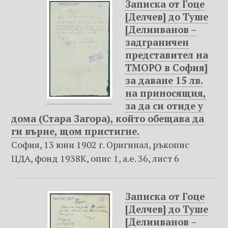
Записка от Гоце
[Делчев] до Туше
[Делииванов –
задграничен
представител на
ТМОРО в София]
за даване 15 лв.
на приносящия,
за да си отиде у
дома (Стара Загора), който обещава да
ги върне, щом пристигне.
София, 13 юни 1902 г. Оригинал, ръкопис
ЦДА, фонд 1938К, опис 1, а.е. 36, лист 6
Записка от Гоце
[Делчев] до Туше
[Делииванов –