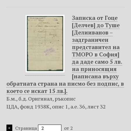
Записка от Гоце
[Делчев] до Туше
[Делииванов –
задграничен
представител на
ТМОРО в София]
да даде само 5 лв.
на приносящия
[написана върху
обратната страна на писмо без подпис, в
което се искат 15 лв.].
Б.м., б.д. Оригинал, ръкопис
ЦДА, фонд 1938К, опис 1, а.е. 36, лист 32
Страница
от 2