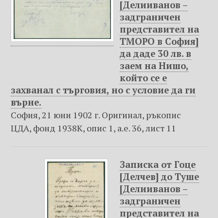
[Делииванов –
н
задграничен
о
представител на
т
ТМОРО в София]
о
да даде 30 лв. в
с
заем на Нишо,
ъ
който се е
д
захванал с търговия, но с условие да ги
ъ
върне.
р
ж
София, 21 юни 1902 г. Оригинал, ръкопис
а
ЦДА, фонд 1938К, опис 1, а.е. 36, лист 11
н
и
е
Записка от Гоце
[Делчев] до Туше
[Делииванов –
задграничен
представител на