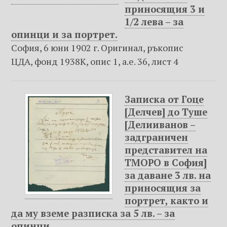
приносящия 3 и
1/2 лева – за
опинци и за портрет.
София, 6 юни 1902 г. Оригинал, ръкопис
ЦДА, фонд 1938К, опис 1, а.е. 36, лист 4
Записка от Гоце
[Делчев] до Туше
[Делииванов –
задграничен
представител на
ТМОРО в София]
за даване 3 лв. на
приносящия за
портрет, както и
да му вземе разписка за 5 лв. – за
опинци.