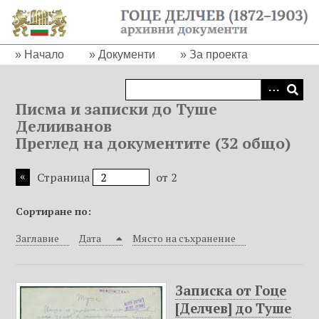
П
р
е
Начало
Документи
За проекта
м
и
н
Писма и записки до Туше
а
Делииванов
в
Преглед на документите (32 общо)
а
н
Страница
от 2
е
к
Сортиране по:
ъ
м
Заглавие
Дата
Място на съхранение
о
с
н
Записка от Гоце
о
[Делчев] до Туше
в