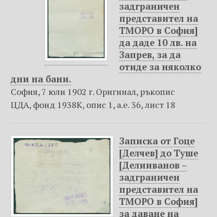
задграничен
представител на
ТМОРО в София]
да даде 10 лв. на
Запрев, за да
отиде за няколко
дни на бани.
София, 7 юли 1902 г. Оригинал, ръкопис
ЦДА, фонд 1938К, опис 1, а.е. 36, лист 18
Записка от Гоце
[Делчев] до Туше
[Делииванов –
задграничен
представител на
ТМОРО в София]
за даване на