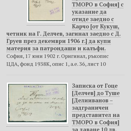
ТМОРО в София] с
указание да
отиде заедно с
Карчо [от Кукуш,
четник на Г. Делчев, загинал заедно с Д.
Груев през декември 1906 г.] да купи
материя за патрондаши и калъфи.
София, 17 юни 1902 г. Оригинал, ръкопис
ЦДА, фонд 1938К, опис 1, а.е. 36, лист 10
Записка от Гоце
[Делчев] до Туше
[Делииванов –
задграничен
представител на
ТМОРО в София]
за даване 10 лв.