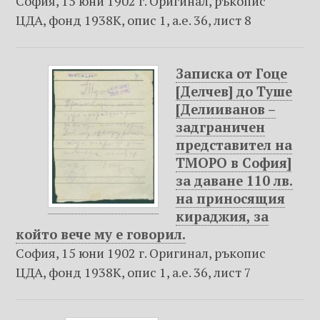
София, 15 юни 1902 г. Оригинал, ръкопис
ЦДА, фонд 1938К, опис 1, а.е. 36, лист 8
Записка от Гоце
[Делчев] до Туше
[Делииванов –
задграничен
представител на
ТМОРО в София]
за даване 110 лв.
на приносящия
кираджия, за
който вече му е говорил.
София, 15 юни 1902 г. Оригинал, ръкопис
ЦДА, фонд 1938К, опис 1, а.е. 36, лист 7