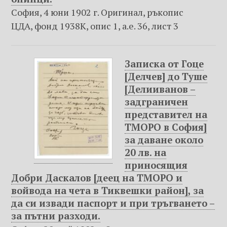
София, 4 юни 1902 г. Оригинал, ръкопис
ЦДА, фонд 1938К, опис 1, а.е. 36, лист 3
Записка от Гоце
[Делчев] до Туше
[Делииванов –
задграничен
представител на
ТМОРО в София]
за даване около
20 лв. на
приносящия
Добри Даскалов [деец на ТМОРО и
войвода на чета в Тиквешки район], за
да си извади паспорт и при тръгването –
за пътни разходи.